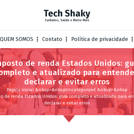
Tech Shaky
Cuidados, Saúde e Muito Mais
QUEM SOMOS
Contato
Política de privacidade
mposto de renda Estados Unidos: gu
ompleto e atualizado para entende
declarar e evitar erros
Página inicial
&nbsp>&nbsp
Uncategorized
&nbsp>&nbsp
o de renda Estados Unidos: guia completo e atualizado para en
declarar e evitar erros