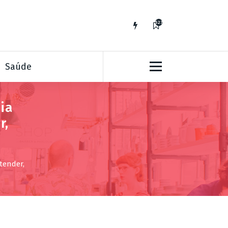
527
Saúde
ia
r,
tender,