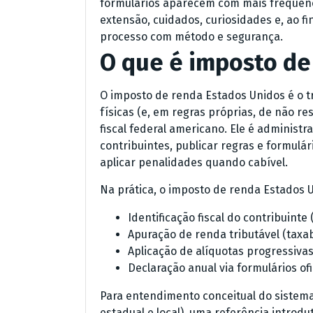
formulários aparecem com mais frequênc
extensão, cuidados, curiosidades e, ao fi
processo com método e segurança.
O que é imposto de
O imposto de renda Estados Unidos é o 
físicas (e, em regras próprias, de não r
fiscal federal americano. Ele é administr
contribuintes, publicar regras e formulár
aplicar penalidades quando cabível.
Na prática, o imposto de renda Estados 
Identificação fiscal do contribuin
Apuração de renda tributável (taxa
Aplicação de alíquotas progressivas
Declaração anual via formulários ofi
Para entendimento conceitual do sistema
estadual e local), uma referência introdut