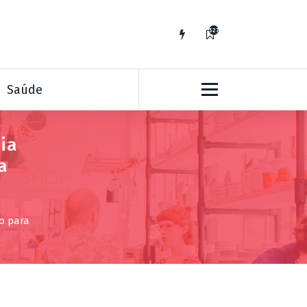
527
Saúde
ia
a
o para