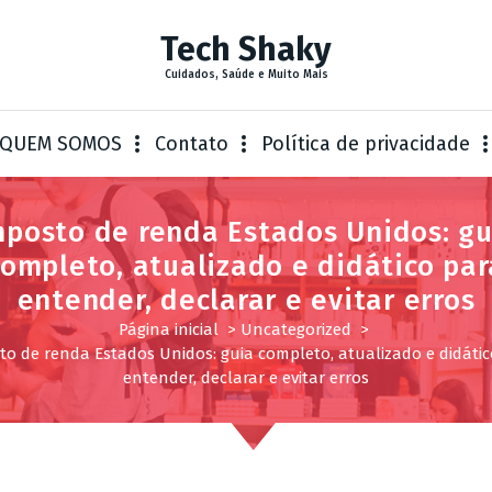
Tech Shaky
Cuidados, Saúde e Muito Mais
QUEM SOMOS
Contato
Política de privacidade
mposto de renda Estados Unidos: gu
completo, atualizado e didático par
entender, declarar e evitar erros
Página inicial
>
Uncategorized
>
to de renda Estados Unidos: guia completo, atualizado e didátic
entender, declarar e evitar erros