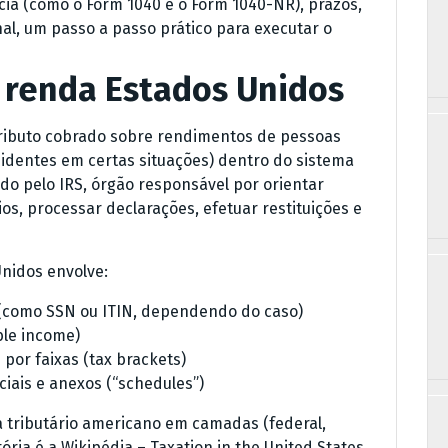
ia (como o Form 1040 e o Form 1040-NR), prazos,
nal, um passo a passo prático para executar o
 renda Estados Unidos
tributo cobrado sobre rendimentos de pessoas
esidentes em certas situações) dentro do sistema
ado pelo IRS, órgão responsável por orientar
ios, processar declarações, efetuar restituições e
Unidos envolve:
te (como SSN ou ITIN, dependendo do caso)
ble income)
 por faixas (tax brackets)
ciais e anexos (“schedules”)
 tributário americano em camadas (federal,
ória é a Wikipédia – Taxation in the United States.